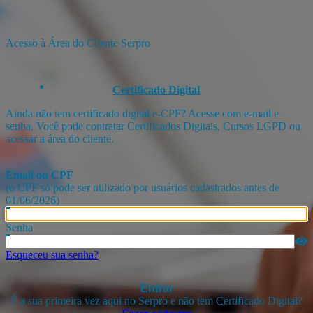
Acesso à Área do Cliente Serpro
Certificado Digital
Ainda não tem certificado digital e-CPF? Acesse com e-mail e
senha. Você pode contratar Certificados Digitais, Cursos LGPD ou
acessar a área do cliente.
Email ou CPF
(o CPF só pode ser utilizado por usuários cadastrados antes de
01/06/2026)
Senha
Esqueceu sua senha?
Entrar
É a sua primeira vez aqui no Serpro e não tem Certificado Digital?